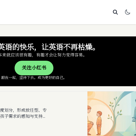
英语的快乐，让英语不再枯燥。
本来就应该很有趣，有趣才会让努力变得容易。
关注小红书
跟我一起，坚持下去。成为更好的自己。
度划分，形成放任型、专
孩子需求的感知与支持，
文中解释了相关英文表达