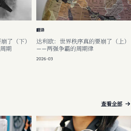
翻译
要崩了（下）
达利欧：世界秩序真的要崩了（上）
大周期
——两强争霸的周期律
2026-03
查看全部