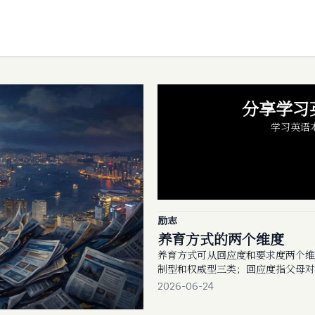
分享学习
学习英语
励志
养育方式的两个维度
养育方式可从回应度和要求度两个维
制型和权威型三类；回应度指父母对
要求度指父母对孩子的期望与管控；
2026-06-24
并提供了中文翻译技巧。