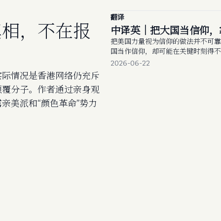
翻译
真相，不在报
中译英｜把大国当信仰，
把美国力量视为信仰的做法并不可靠
国当作信仰，却可能在关键时刻得不
身。
2026-06-22
实际情况是香港网络仍充斥
颠覆分子。作者通过亲身观
亲美派和“颜色革命”势力