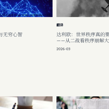
翻译
与无穷心智
达利欧：世界秩序真的
——从二战看秩序崩解
2026-03